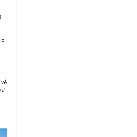
i
lo
 về
xử