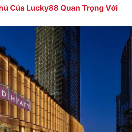
 Chủ Của Lucky88 Quan Trọng Với