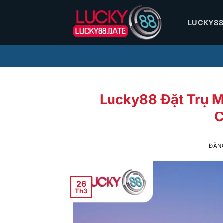
Bỏ
qua
LUCKY8
nội
dung
Lucky88 Đặt Trụ M
C
ĐĂN
26
Th3