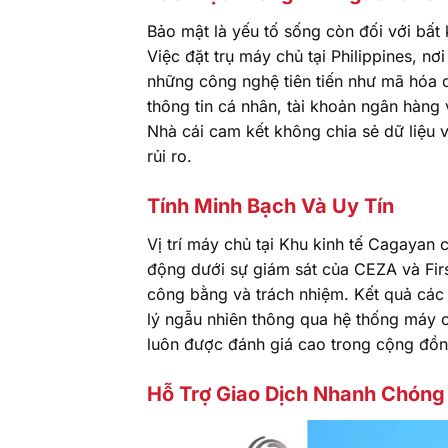
Bảo mật là yếu tố sống còn đối với bất 
Việc đặt trụ máy chủ tại Philippines, nơ
những công nghệ tiên tiến như mã hóa d
thông tin cá nhân, tài khoản ngân hàng 
Nhà cái cam kết không chia sẻ dữ liệu 
rủi ro.
Tính Minh Bạch Và Uy Tín
Vị trí máy chủ tại Khu kinh tế Cagayan 
động dưới sự giám sát của CEZA và Firs
công bằng và trách nhiệm. Kết quả các 
lý ngẫu nhiên thông qua hệ thống máy c
luôn được đánh giá cao trong cộng đồn
Hỗ Trợ Giao Dịch Nhanh Chóng