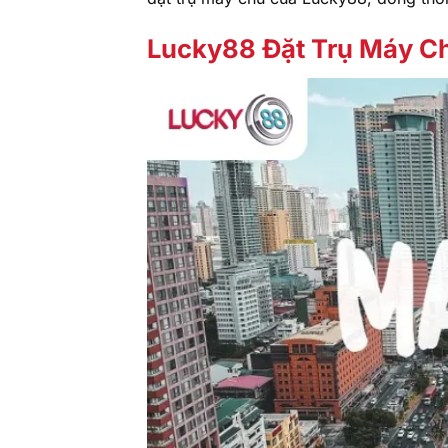
Lucky88 Đặt Trụ Máy C