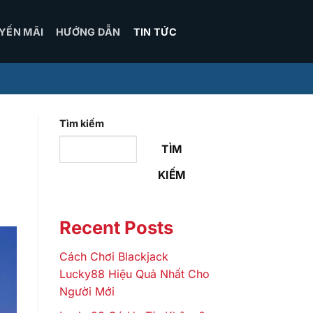
YẾN MÃI
HƯỚNG DẪN
TIN TỨC
Tìm kiếm
TÌM
KIẾM
Recent Posts
Cách Chơi Blackjack
Lucky88 Hiệu Quả Nhất Cho
Người Mới