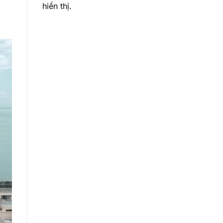
hiển thị.