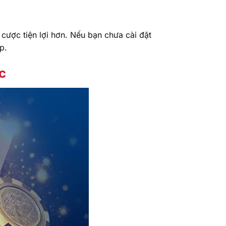
cược tiện lợi hơn. Nếu bạn chưa cài đặt
p.
c