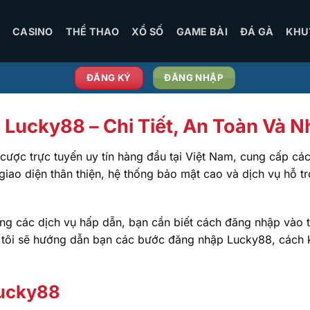
8
CASINO
THỂ THAO
XỔ SỐ
GAME BÀI
ĐÁ GÀ
KHU
ĐĂNG KÝ
ĐĂNG NHẬP
Lucky88 – Chi Tiết, An Toàn Và 
cược trực tuyến uy tín hàng đầu tại Việt Nam, cung cấp các
 giao diện thân thiện, hệ thống bảo mật cao và dịch vụ hỗ
ởng các dịch vụ hấp dẫn, bạn cần biết cách đăng nhập vào 
g tôi sẽ hướng dẫn bạn các bước đăng nhập Lucky88, cách
Lucky88