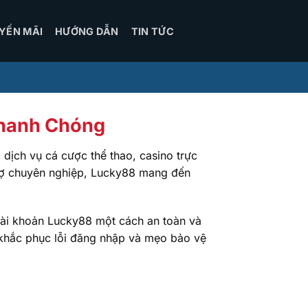
YẾN MÃI
HƯỚNG DẪN
TIN TỨC
Nhanh Chóng
 dịch vụ cá cược thể thao, casino trực
 trợ chuyên nghiệp, Lucky88 mang đến
tài khoản Lucky88 một cách an toàn và
 khắc phục lỗi đăng nhập và mẹo bảo vệ