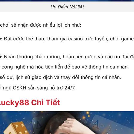
Ưu Điểm Nổi Bật
hơi sẽ nhận được nhiều lợi ích như:
c
: Đặt cược thể thao, tham gia casino trực tuyến, chơi game
i
: Nhận thưởng chào mừng, hoàn tiền cược và các ưu đãi đặ
công nghệ mã hóa tiên tiến để bảo vệ thông tin cá nhân.
 số dư, lịch sử giao dịch và thay đổi thông tin cá nhân.
ội ngũ CSKH sẵn sàng hỗ trợ 24/7.
ucky88 Chi Tiết