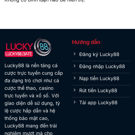
Hướng dẫn
Đăng ký Lucky88
Lucky88
là nền tảng cá
Đăng nhập Lucky88
cược trực tuyến cung cấp
Nạp tiền Lucky88
đa dạng trò chơi như cá
cược thể thao, casino
Rút tiền Lucky88
trực tuyến và xổ số. Với
Tải app Lucky88
giao diện dễ sử dụng, tỷ
lệ cược hấp dẫn và hệ
thống bảo mật cao,
Lucky88 mang đến trải
nghiệm mượt mà cho