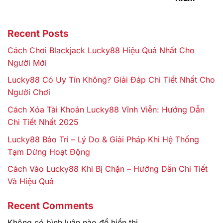
Recent Posts
Cách Chơi Blackjack Lucky88 Hiệu Quả Nhất Cho
Người Mới
Lucky88 Có Uy Tín Không? Giải Đáp Chi Tiết Nhất Cho
Người Chơi
Cách Xóa Tài Khoản Lucky88 Vĩnh Viễn: Hướng Dẫn
Chi Tiết Nhất 2025
Lucky88 Bảo Trì – Lý Do & Giải Pháp Khi Hệ Thống
Tạm Dừng Hoạt Động
Cách Vào Lucky88 Khi Bị Chặn – Hướng Dẫn Chi Tiết
Và Hiệu Quả
Recent Comments
Không có bình luận nào để hiển thị.