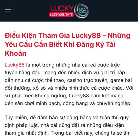
Bỏ
qua
nội
dung
Điều Kiện Tham Gia Lucky88 – Những
Yêu Cầu Cần Biết Khi Đăng Ký Tài
Khoản
Lucky88
là một trong những nhà cái cá cược trực
tuyến hàng đầu, mang đến nhiều dịch vụ giải trí hấp
dẫn như cá cược thể thao, casino trực tuyến, game bài
đổi thưởng, xổ số và nhiều hình thức cá cược khác. Với
sự phát triển không ngừng, Lucky88 cam kết mang
đến sân chơi minh bạch, công bằng và chuyên nghiệp.
Tuy nhiên, để đảm bảo sự công bằng và tuân thủ quy
định pháp luật, nhà cái cũng đặt ra những điều kiện
tham gia nhất định. Trong bài viết này, chúng ta sẽ tìm