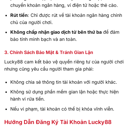
chuyển khoản ngân hàng, ví điện tử hoặc thẻ cào.
Rút tiền
: Chỉ được rút về tài khoản ngân hàng chính
chủ của người chơi.
Không chấp nhận giao dịch từ bên thứ ba
để đảm
bảo tính minh bạch và an toàn.
3. Chính Sách Bảo Mật & Tránh Gian Lận
Lucky88 cam kết bảo vệ quyền riêng tư của người chơi
nhưng cũng yêu cầu người tham gia phải:
Không chia sẻ thông tin tài khoản với người khác.
Không sử dụng phần mềm gian lận hoặc thực hiện
hành vi rửa tiền.
Nếu vi phạm, tài khoản có thể bị khóa vĩnh viễn.
Hướng Dẫn Đăng Ký Tài Khoản Lucky88