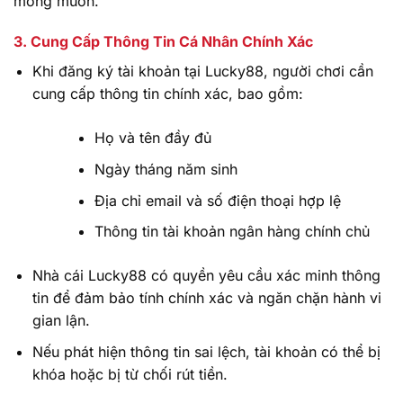
mong muốn.
3. Cung Cấp Thông Tin Cá Nhân Chính Xác
Khi đăng ký tài khoản tại Lucky88, người chơi cần
cung cấp thông tin chính xác, bao gồm:
Họ và tên đầy đủ
Ngày tháng năm sinh
Địa chỉ email và số điện thoại hợp lệ
Thông tin tài khoản ngân hàng chính chủ
Nhà cái Lucky88 có quyền yêu cầu xác minh thông
tin để đảm bảo tính chính xác và ngăn chặn hành vi
gian lận.
Nếu phát hiện thông tin sai lệch, tài khoản có thể bị
khóa hoặc bị từ chối rút tiền.