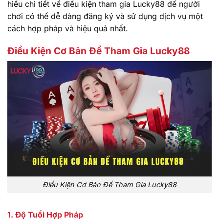
hiểu chi tiết về điều kiện tham gia Lucky88 để người
chơi có thể dễ dàng đăng ký và sử dụng dịch vụ một
cách hợp pháp và hiệu quả nhất.
Điều Kiện Cơ Bản Để Tham Gia Lucky88
Điều Kiện Cơ Bản Để Tham Gia Lucky88
1. Độ Tuổi Hợp Pháp