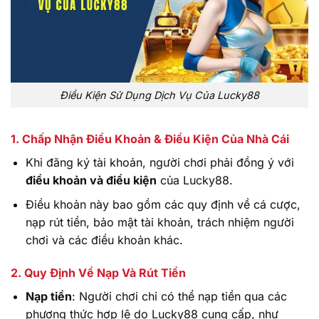
Điều Kiện Sử Dụng Dịch Vụ Của Lucky88
1. Chấp Nhận Điều Khoản & Điều Kiện Của Nhà Cái
Khi đăng ký tài khoản, người chơi phải đồng ý với
điều khoản và điều kiện
của Lucky88.
Điều khoản này bao gồm các quy định về cá cược,
nạp rút tiền, bảo mật tài khoản, trách nhiệm người
chơi và các điều khoản khác.
2. Quy Định Về Nạp Và Rút Tiền
Nạp tiền
: Người chơi chỉ có thể nạp tiền qua các
phương thức hợp lệ do Lucky88 cung cấp, như