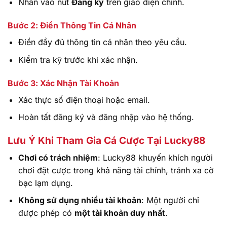
Nhấn vào nút
Đăng ký
trên giao diện chính.
Bước 2: Điền Thông Tin Cá Nhân
Điền đầy đủ thông tin cá nhân theo yêu cầu.
Kiểm tra kỹ trước khi xác nhận.
Bước 3: Xác Nhận Tài Khoản
Xác thực số điện thoại hoặc email.
Hoàn tất đăng ký và đăng nhập vào hệ thống.
Lưu Ý Khi Tham Gia Cá Cược Tại Lucky88
Chơi có trách nhiệm
: Lucky88 khuyến khích người
chơi đặt cược trong khả năng tài chính, tránh xa cờ
bạc lạm dụng.
Không sử dụng nhiều tài khoản
: Một người chỉ
được phép có
một tài khoản duy nhất
.