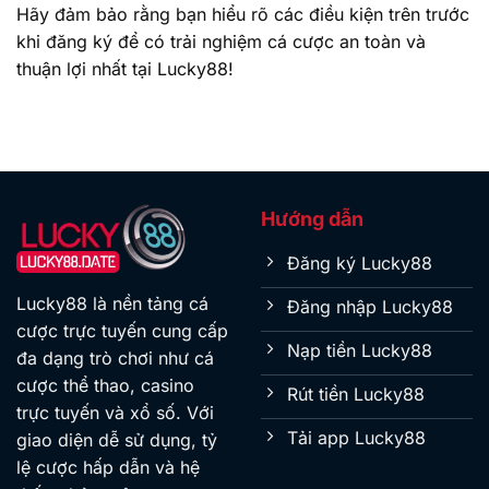
Hãy đảm bảo rằng bạn hiểu rõ các điều kiện trên trước
khi đăng ký để có trải nghiệm cá cược an toàn và
thuận lợi nhất tại Lucky88!
Hướng dẫn
Đăng ký Lucky88
Lucky88
là nền tảng cá
Đăng nhập Lucky88
cược trực tuyến cung cấp
Nạp tiền Lucky88
đa dạng trò chơi như cá
cược thể thao, casino
Rút tiền Lucky88
trực tuyến và xổ số. Với
Tải app Lucky88
giao diện dễ sử dụng, tỷ
lệ cược hấp dẫn và hệ